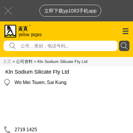
立即下载yp1083手机app
主页
> 公司资料 > Kln Sodium Silicate Fty Ltd
Kln Sodium Silicate Fty Ltd
Wo Mei Tsuen, Sai Kung
2719 1425