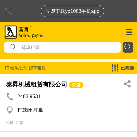
立即下载yp1083手机app
15 结果发现
鏟車租賃
已筛选
泰昇机械租赁有限公司
分店
2483 9531
打鼓岭 坪輋
机器─租赁