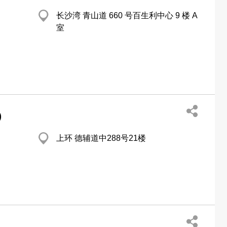
长沙湾 青山道 660 号百生利中心 9 楼 A
室
)
上环 德辅道中288号21楼