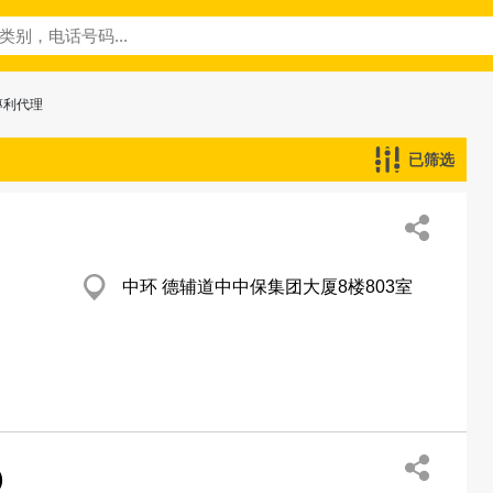
專利代理
已筛选
中环 德辅道中中保集团大厦8楼803室
)