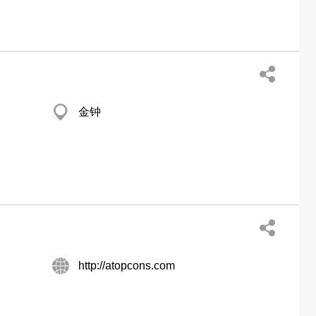
金钟
http://atopcons.com