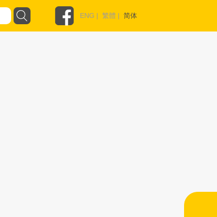
ENG
|
繁體
|
简体