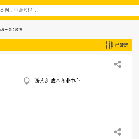
商展─攤位裝設
已筛选
西营盘 成基商业中心