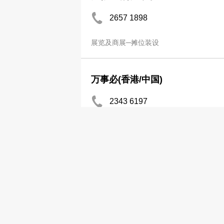
2657 1898
展览及商展─摊位装设
万事必(香港/中国)
2343 6197
展览及商展─摊位装设
民安展览制作工程(香港)有限公司
2478 2537
展览及商展─摊位装设