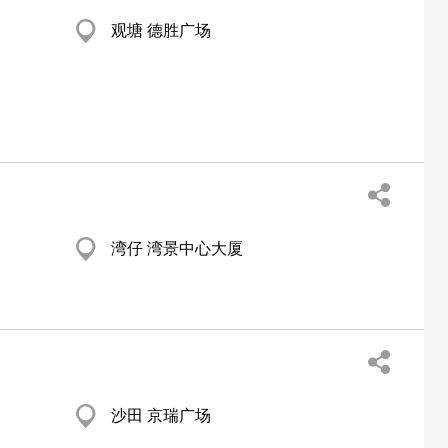
观塘 德胜广场
湾仔 湾景中心大厦
沙田 京瑞广场