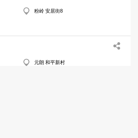
粉岭 安居街8
元朗 和平新村
元朗