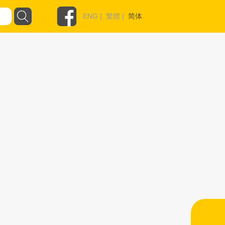
ENG
|
繁體
|
简体