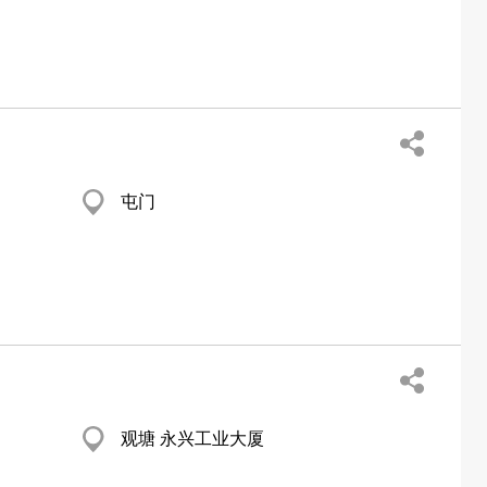
屯门
观塘 永兴工业大厦