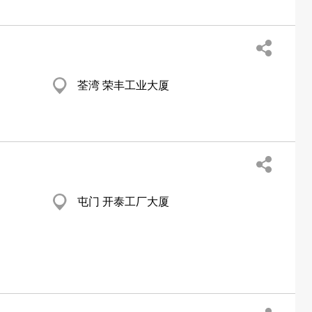
荃湾 荣丰工业大厦
屯门 开泰工厂大厦