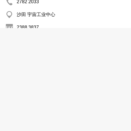
2782 2033
沙田 宇宙工业中心
2388 3837
管理顾问
高阳拓业管理有限公司
分店
2588 8800
湾仔 新鸿基中心
2802 3300
管理顾问
理特管理顾问有限公司