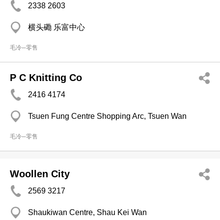
2338 2603
横头磡 乐富中心
毛冷─零售
P C Knitting Co
2416 4174
Tsuen Fung Centre Shopping Arc, Tsuen Wan
毛冷─零售
Woollen City
2569 3217
Shaukiwan Centre, Shau Kei Wan