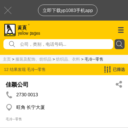
立即下载yp1083手机app
主页
>
服装及配饰、纺织品
>
纺织品、衣料
> 毛冷─零售
12 结果发现
毛冷─零售
已筛选
佳颖公司
2730 0013
旺角 长宁大厦
毛冷─零售