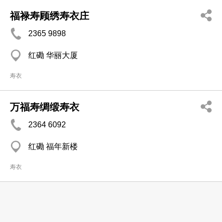
福禄寿顾绣寿衣庄
2365 9898
红磡 华丽大厦
寿衣
万福寿绸缎寿衣
2364 6092
红磡 福年新楼
寿衣