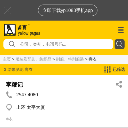
立即下载yp1083手机app
主页
>
服装及配饰、纺织品
>
制服、特别服装
> 壽衣
3 结果发现
壽衣
已筛选
李耀记
2547 4080
上环 太平大厦
寿衣