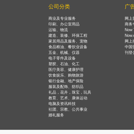
公司分类
广
商业及专业服务
网上
印刷、办公室用品
商务
运输、物流
Now 
建造、装修、环保工程
Now
家居用品及服务、宠物
网上
食品粮油、餐饮业设备
中国
五金、机械、仪器
刊登
电子零件及设备
塑胶、石油、化工
医疗美容、健康护理
饮食娱乐、购物旅游
银行金融、地产保险
服装及配饰、纺织品
礼品，花卉，珠宝，玩具
教育、艺术、康体运动
电脑及资讯科技
社团、宗教、公共事业
婚礼服务