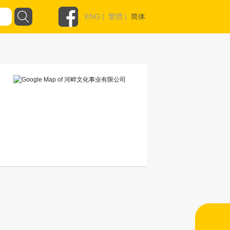
ENG
|
繁體
|
简体