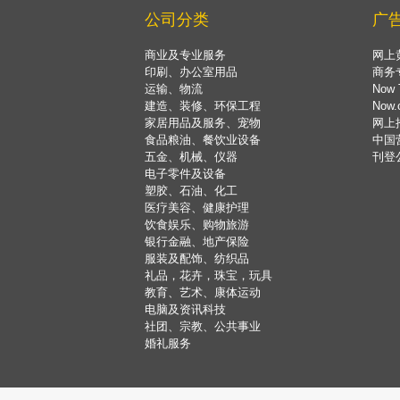
公司分类
广
商业及专业服务
网上
印刷、办公室用品
商务
运输、物流
Now 
建造、装修、环保工程
Now
家居用品及服务、宠物
网上
食品粮油、餐饮业设备
中国
五金、机械、仪器
刊登
电子零件及设备
塑胶、石油、化工
医疗美容、健康护理
饮食娱乐、购物旅游
银行金融、地产保险
服装及配饰、纺织品
礼品，花卉，珠宝，玩具
教育、艺术、康体运动
电脑及资讯科技
社团、宗教、公共事业
婚礼服务