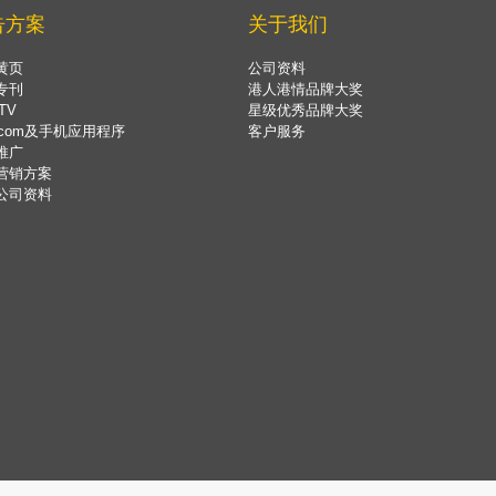
告方案
关于我们
黄页
公司资料
专刊
港人港情品牌大奖
TV
星级优秀品牌大奖
.com及手机应用程序
客户服务
推广
营销方案
公司资料