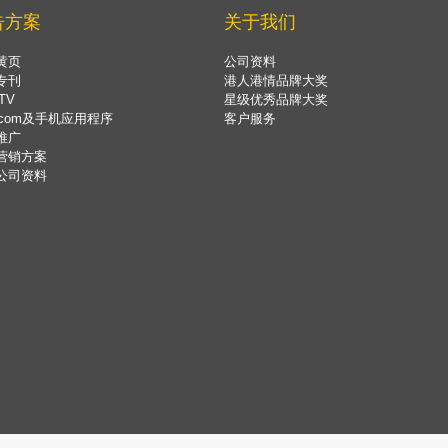
告方案
关于我们
黄页
公司资料
专刊
港人港情品牌大奖
TV
星级优秀品牌大奖
.com及手机应用程序
客户服务
推广
营销方案
公司资料