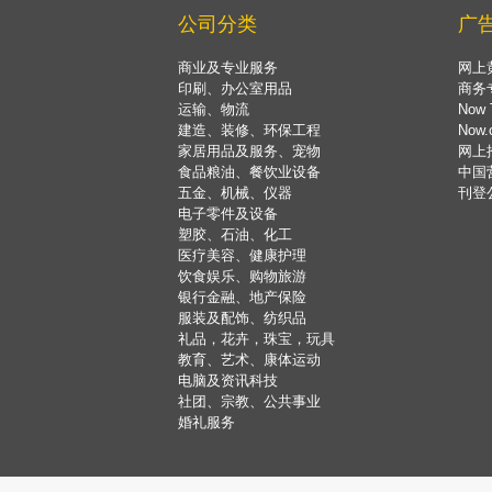
公司分类
广
商业及专业服务
网上
印刷、办公室用品
商务
运输、物流
Now 
建造、装修、环保工程
Now
家居用品及服务、宠物
网上
食品粮油、餐饮业设备
中国
五金、机械、仪器
刊登
电子零件及设备
塑胶、石油、化工
医疗美容、健康护理
饮食娱乐、购物旅游
银行金融、地产保险
服装及配饰、纺织品
礼品，花卉，珠宝，玩具
教育、艺术、康体运动
电脑及资讯科技
社团、宗教、公共事业
婚礼服务