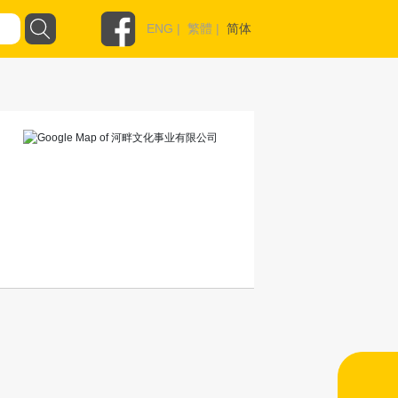
ENG
|
繁體
|
简体