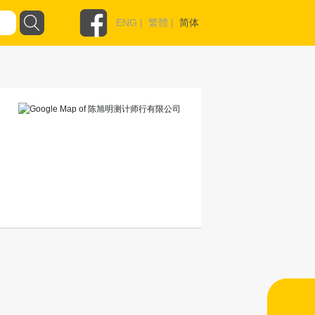
ENG
|
繁體
|
简体