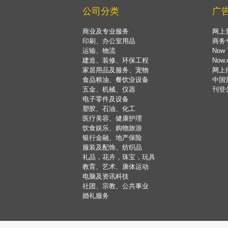
公司分类
广
商业及专业服务
网上
印刷、办公室用品
商务
运输、物流
Now 
建造、装修、环保工程
Now
家居用品及服务、宠物
网上
食品粮油、餐饮业设备
中国
五金、机械、仪器
刊登
电子零件及设备
塑胶、石油、化工
医疗美容、健康护理
饮食娱乐、购物旅游
银行金融、地产保险
服装及配饰、纺织品
礼品，花卉，珠宝，玩具
教育、艺术、康体运动
电脑及资讯科技
社团、宗教、公共事业
婚礼服务