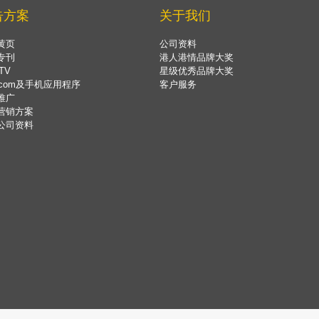
告方案
关于我们
黄页
公司资料
专刊
港人港情品牌大奖
TV
星级优秀品牌大奖
.com及手机应用程序
客户服务
推广
营销方案
公司资料