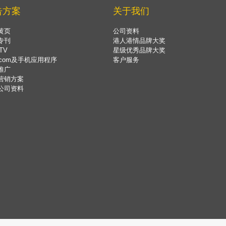
告方案
关于我们
黄页
公司资料
专刊
港人港情品牌大奖
TV
星级优秀品牌大奖
.com及手机应用程序
客户服务
推广
营销方案
公司资料