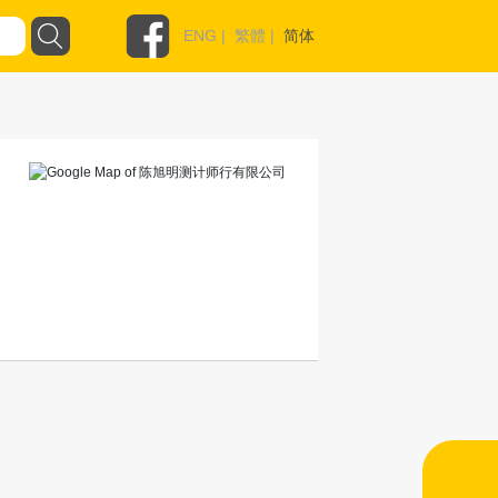
ENG
|
繁體
|
简体