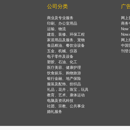
公司分类
广
商业及专业服务
网上
印刷、办公室用品
商务
运输、物流
Now 
建造、装修、环保工程
Now
家居用品及服务、宠物
网上
食品粮油、餐饮业设备
中国
五金、机械、仪器
刊登
电子零件及设备
塑胶、石油、化工
医疗美容、健康护理
饮食娱乐、购物旅游
银行金融、地产保险
服装及配饰、纺织品
礼品，花卉，珠宝，玩具
教育、艺术、康体运动
电脑及资讯科技
社团、宗教、公共事业
婚礼服务