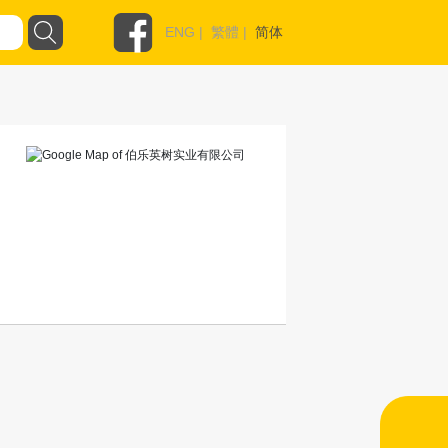
ENG
|
繁體
|
简体