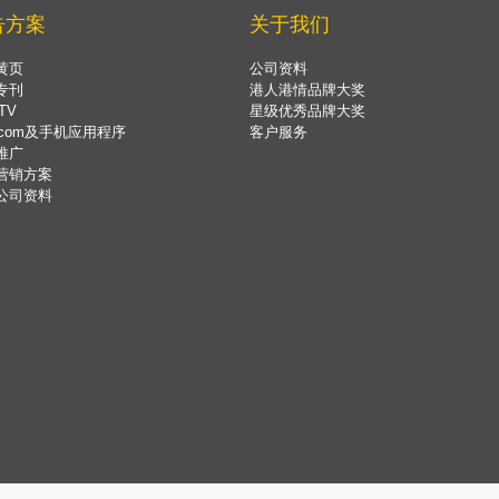
告方案
关于我们
黄页
公司资料
专刊
港人港情品牌大奖
TV
星级优秀品牌大奖
.com及手机应用程序
客户服务
推广
营销方案
公司资料