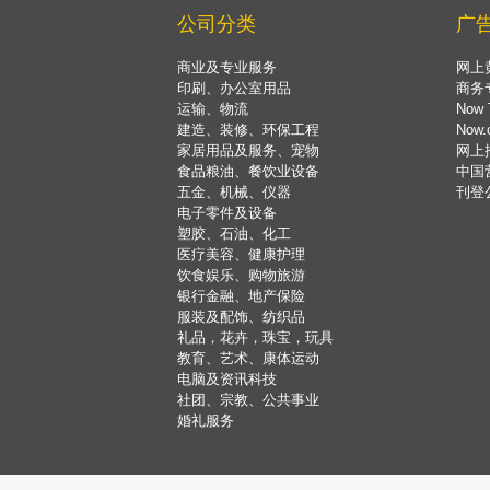
公司分类
广
商业及专业服务
网上
印刷、办公室用品
商务
运输、物流
Now 
建造、装修、环保工程
Now
家居用品及服务、宠物
网上
食品粮油、餐饮业设备
中国
五金、机械、仪器
刊登
电子零件及设备
塑胶、石油、化工
医疗美容、健康护理
饮食娱乐、购物旅游
银行金融、地产保险
服装及配饰、纺织品
礼品，花卉，珠宝，玩具
教育、艺术、康体运动
电脑及资讯科技
社团、宗教、公共事业
婚礼服务