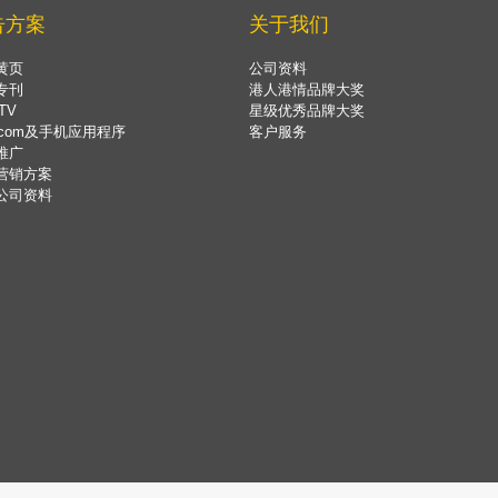
告方案
关于我们
黄页
公司资料
专刊
港人港情品牌大奖
TV
星级优秀品牌大奖
.com及手机应用程序
客户服务
推广
营销方案
公司资料