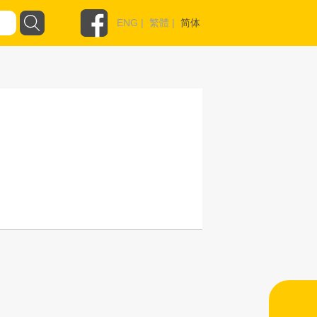
ENG
|
繁體
|
简体