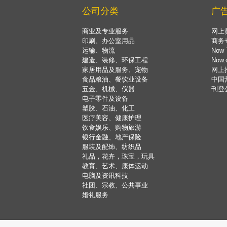
公司分类
广
商业及专业服务
网上
印刷、办公室用品
商务
运输、物流
Now 
建造、装修、环保工程
Now
家居用品及服务、宠物
网上
食品粮油、餐饮业设备
中国
五金、机械、仪器
刊登
电子零件及设备
塑胶、石油、化工
医疗美容、健康护理
饮食娱乐、购物旅游
银行金融、地产保险
服装及配饰、纺织品
礼品，花卉，珠宝，玩具
教育、艺术、康体运动
电脑及资讯科技
社团、宗教、公共事业
婚礼服务