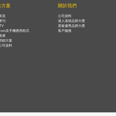
告方案
關於我們
黃頁
公司資料
專刊
港人港情品牌大獎
TV
星級優秀品牌大獎
.com及手機應用程式
客戶服務
推廣
營銷方案
公司資料