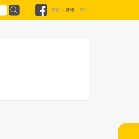
ENG
|
繁體
|
简体