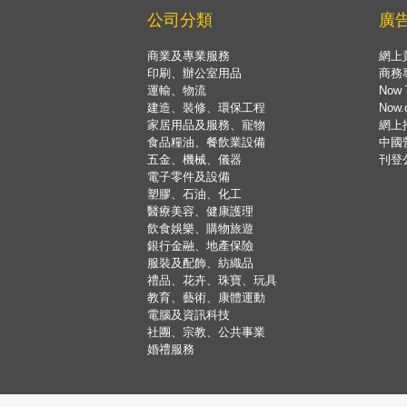
公司分類
廣
商業及專業服務
網上
印刷、辦公室用品
商務
運輸、物流
Now 
建造、裝修、環保工程
Now
家居用品及服務、寵物
網上
食品糧油、餐飲業設備
中國
五金、機械、儀器
刊登
電子零件及設備
塑膠、石油、化工
醫療美容、健康護理
飲食娛樂、購物旅遊
銀行金融、地產保險
服裝及配飾、紡織品
禮品、花卉、珠寶、玩具
教育、藝術、康體運動
電腦及資訊科技
社團、宗教、公共事業
婚禮服務