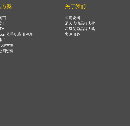
告方案
关于我们
黄页
公司资料
专刊
港人港情品牌大奖
TV
星级优秀品牌大奖
.com及手机应用程序
客户服务
推广
营销方案
公司资料