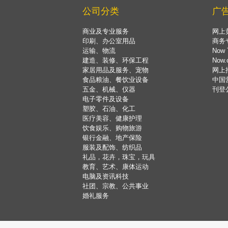
公司分类
广
商业及专业服务
网上
印刷、办公室用品
商务
运输、物流
Now 
建造、装修、环保工程
Now
家居用品及服务、宠物
网上
食品粮油、餐饮业设备
中国
五金、机械、仪器
刊登
电子零件及设备
塑胶、石油、化工
医疗美容、健康护理
饮食娱乐、购物旅游
银行金融、地产保险
服装及配饰、纺织品
礼品，花卉，珠宝，玩具
教育、艺术、康体运动
电脑及资讯科技
社团、宗教、公共事业
婚礼服务