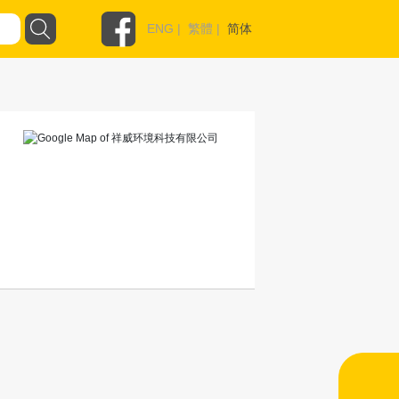
ENG
|
繁體
|
简体