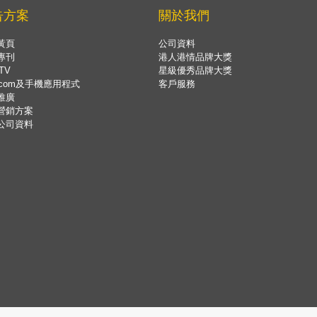
告方案
關於我們
黃頁
公司資料
專刊
港人港情品牌大獎
TV
星級優秀品牌大獎
.com及手機應用程式
客戶服務
推廣
營銷方案
公司資料