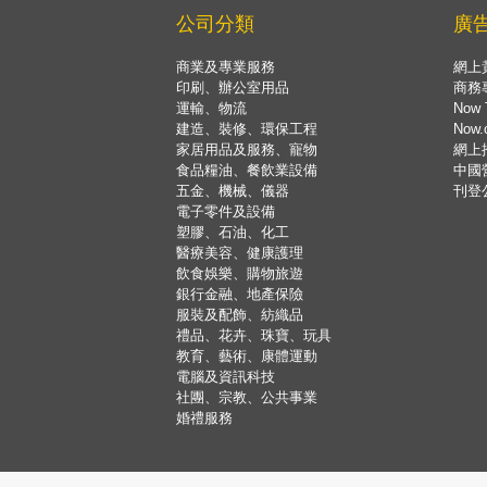
公司分類
廣
商業及專業服務
網上
印刷、辦公室用品
商務
運輸、物流
Now 
建造、裝修、環保工程
Now
家居用品及服務、寵物
網上
食品糧油、餐飲業設備
中國
五金、機械、儀器
刊登
電子零件及設備
塑膠、石油、化工
醫療美容、健康護理
飲食娛樂、購物旅遊
銀行金融、地產保險
服裝及配飾、紡織品
禮品、花卉、珠寶、玩具
教育、藝術、康體運動
電腦及資訊科技
社團、宗教、公共事業
婚禮服務