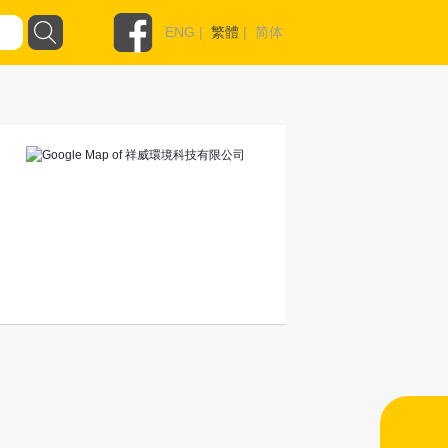
ENG
|
繁體
|
简体