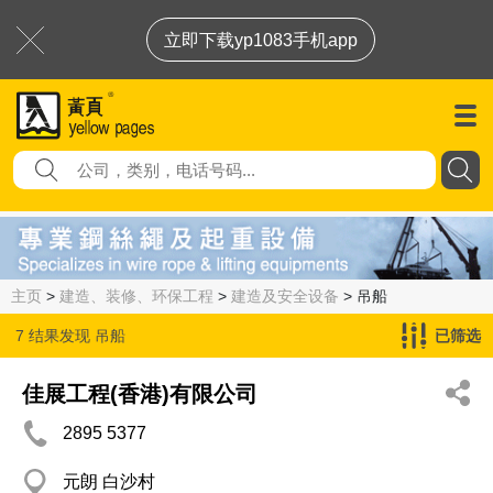
立即下载yp1083手机app
主页
>
建造、装修、环保工程
>
建造及安全设备
> 吊船
7 结果发现
吊船
已筛选
佳展工程(香港)有限公司
2895 5377
元朗 白沙村