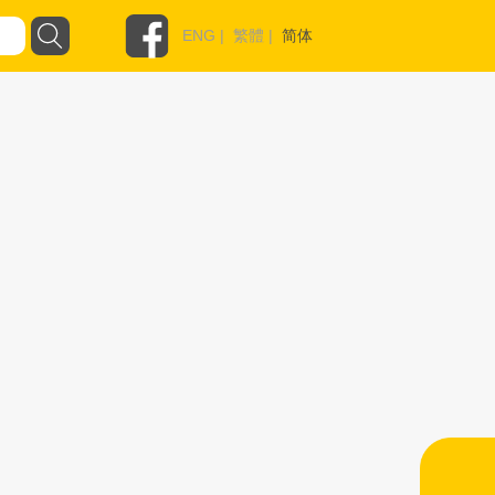
ENG
|
繁體
|
简体