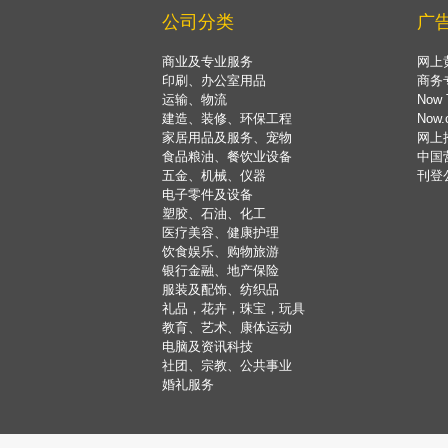
公司分类
广
商业及专业服务
网上
印刷、办公室用品
商务
运输、物流
Now 
建造、装修、环保工程
Now
家居用品及服务、宠物
网上
食品粮油、餐饮业设备
中国
五金、机械、仪器
刊登
电子零件及设备
塑胶、石油、化工
医疗美容、健康护理
饮食娱乐、购物旅游
银行金融、地产保险
服装及配饰、纺织品
礼品，花卉，珠宝，玩具
教育、艺术、康体运动
电脑及资讯科技
社团、宗教、公共事业
婚礼服务