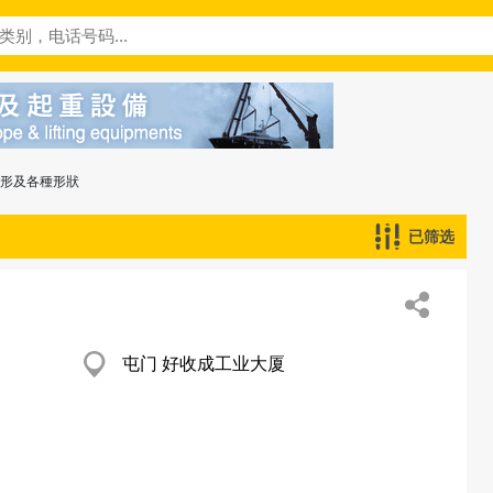
圓形及各種形狀
已筛选
屯门 好收成工业大厦