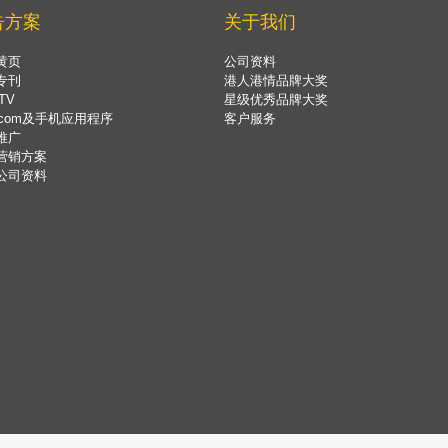
告方案
关于我们
黄页
公司资料
专刊
港人港情品牌大奖
TV
星级优秀品牌大奖
.com及手机应用程序
客户服务
推广
营销方案
公司资料