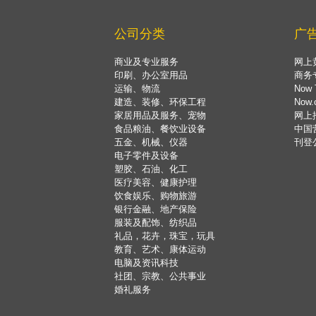
公司分类
广
商业及专业服务
网上
印刷、办公室用品
商务
运输、物流
Now 
建造、装修、环保工程
Now
家居用品及服务、宠物
网上
食品粮油、餐饮业设备
中国
五金、机械、仪器
刊登
电子零件及设备
塑胶、石油、化工
医疗美容、健康护理
饮食娱乐、购物旅游
银行金融、地产保险
服装及配饰、纺织品
礼品，花卉，珠宝，玩具
教育、艺术、康体运动
电脑及资讯科技
社团、宗教、公共事业
婚礼服务