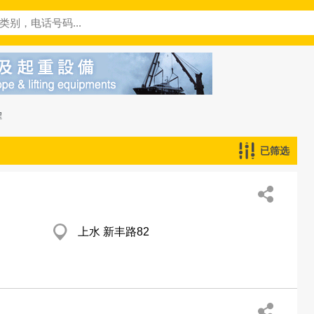
程
已筛选
上水 新丰路82