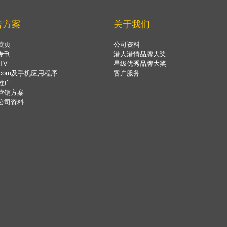
告方案
关于我们
黄页
公司资料
专刊
港人港情品牌大奖
TV
星级优秀品牌大奖
.com及手机应用程序
客户服务
推广
营销方案
公司资料