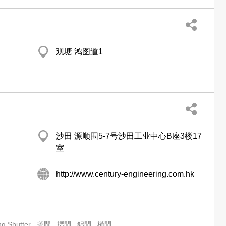
观塘 鸿图道1
沙田 源顺围5-7号沙田工业中心B座3楼17
室
http://www.century-engineering.com.hk
ng Shutter
捲閘
摺閘
鋁閘
橫閘