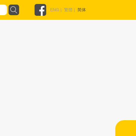
ENG
|
繁體
|
简体