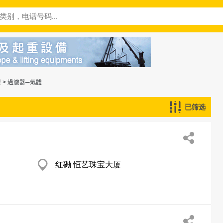
理
> 過濾器─氣體
已筛选
红磡 恒艺珠宝大厦