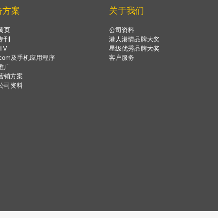
告方案
关于我们
黄页
公司资料
专刊
港人港情品牌大奖
TV
星级优秀品牌大奖
.com及手机应用程序
客户服务
推广
营销方案
公司资料