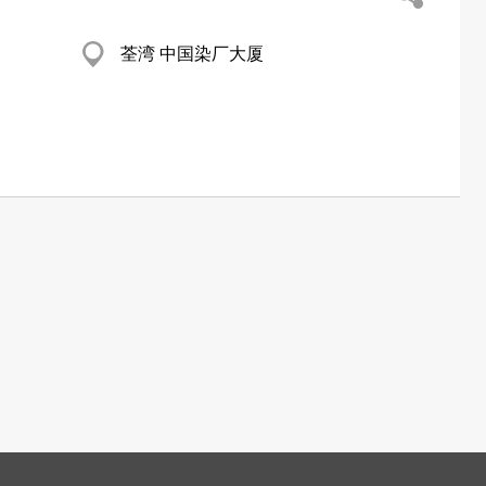
荃湾 中国染厂大厦