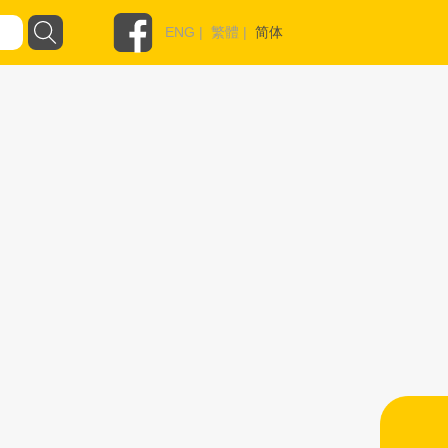
ENG
|
繁體
|
简体