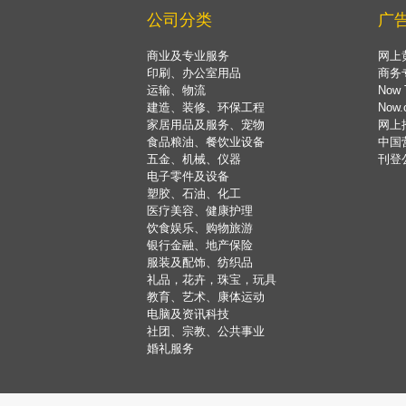
公司分类
广
商业及专业服务
网上
印刷、办公室用品
商务
运输、物流
Now 
建造、装修、环保工程
Now
家居用品及服务、宠物
网上
食品粮油、餐饮业设备
中国
五金、机械、仪器
刊登
电子零件及设备
塑胶、石油、化工
医疗美容、健康护理
饮食娱乐、购物旅游
银行金融、地产保险
服装及配饰、纺织品
礼品，花卉，珠宝，玩具
教育、艺术、康体运动
电脑及资讯科技
社团、宗教、公共事业
婚礼服务