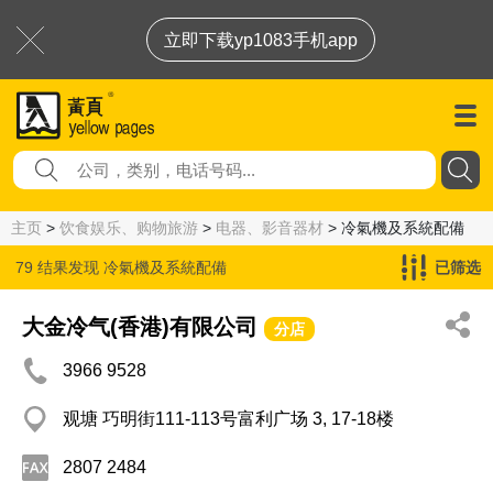
立即下载yp1083手机app
主页
>
饮食娱乐、购物旅游
>
电器、影音器材
> 冷氣機及系統配備
79 结果发现
冷氣機及系統配備
已筛选
大金冷气(香港)有限公司
分店
3966 9528
观塘 巧明街111-113号富利广场 3, 17-18楼
2807 2484