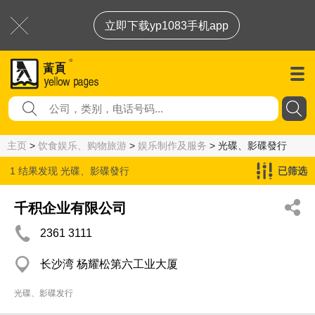
立即下载yp1083手机app
主页
>
饮食娱乐、购物旅游
>
娱乐制作及服务
> 光碟、影碟發行
1 结果发现
光碟、影碟發行
已筛选
千积企业有限公司
2361 3111
长沙湾 杨耀松第六工业大厦
光碟、影碟发行