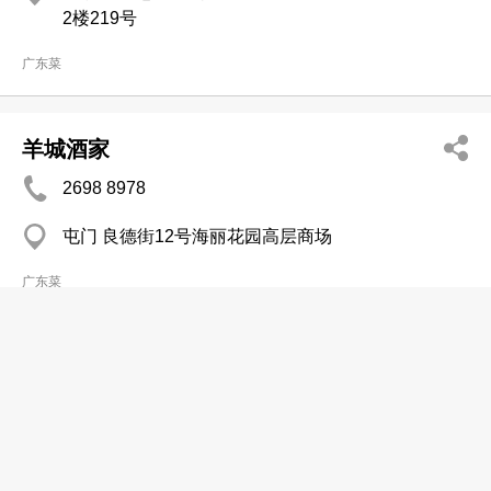
2楼219号
广东菜
羊城酒家
2698 8978
屯门 良德街12号海丽花园高层商场
广东菜
老二面家
2497 7166
青衣 美景花园8座地下35号舖
广东菜