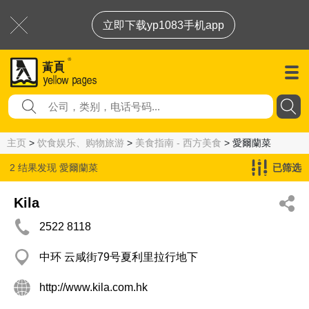
立即下载yp1083手机app
主页
>
饮食娱乐、购物旅游
>
美食指南 - 西方美食
> 愛爾蘭菜
2 结果发现
愛爾蘭菜
已筛选
Kila
2522 8118
中环 云咸街79号夏利里拉行地下
http://www.kila.com.hk