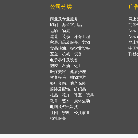
公司分类
广
商业及专业服务
网上
印刷、办公室用品
商务
运输、物流
Now 
建造、装修、环保工程
Now
家居用品及服务、宠物
网上
食品粮油、餐饮业设备
中国
五金、机械、仪器
刊登
电子零件及设备
塑胶、石油、化工
医疗美容、健康护理
饮食娱乐、购物旅游
银行金融、地产保险
服装及配饰、纺织品
礼品，花卉，珠宝，玩具
教育、艺术、康体运动
电脑及资讯科技
社团、宗教、公共事业
婚礼服务