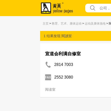
主页
>
教育、艺术、康体运动
>
运动及康体场地
> 
1 结果发现
閱讀室
宣道会利满自修室
2814 7003
2552 3080
阅读室