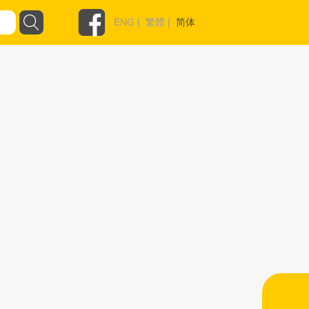
ENG
|
繁體
|
简体