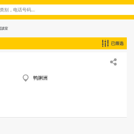
閱讀室
已筛选
鸭脷洲