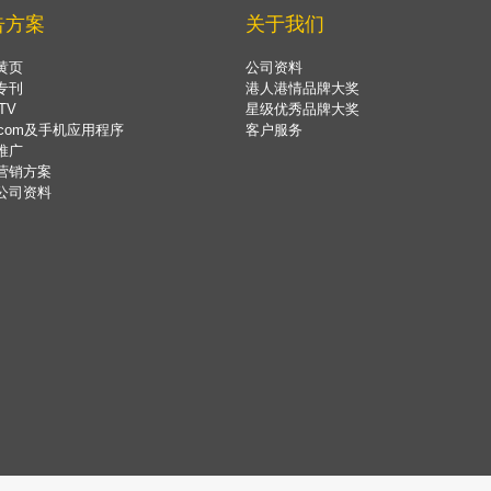
告方案
关于我们
黄页
公司资料
专刊
港人港情品牌大奖
TV
星级优秀品牌大奖
.com及手机应用程序
客户服务
推广
营销方案
公司资料