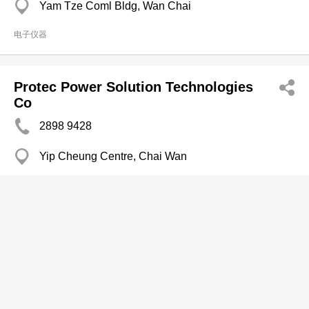
Yam Tze Coml Bldg, Wan Chai
电子仪器
Protec Power Solution Technologies
Co
2898 9428
Yip Cheung Centre, Chai Wan
电子仪器
Rohde & Schwarz HK Ltd
2264 3788
100 How Ming St, Kwun Tong