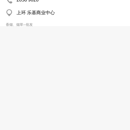
上环 乐基商业中心
香烟、烟草─批发
时达工程有限公司
2691 8236
沙田 华乐工业中心
香烟、烟草─批发
Cigarro Ltd
2889 2705
上环 Kai Wong Coml Bldg