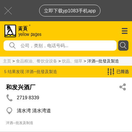
立即下载yp1083手机app
主页
>
食品粮油、餐饮业设备
>
饮品、烟草
> 洋酒─批發及製造
5 结果发现
洋酒─批發及製造
已筛选
和发兴酒厂
2719 8339
清水湾 清水湾道
洋酒─批发及制造