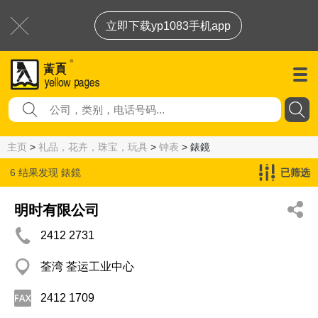
立即下载yp1083手机app
主页
>
礼品，花卉，珠宝，玩具
>
钟表
> 錶鏡
6 结果发现
錶鏡
已筛选
明时有限公司
2412 2731
荃湾 荃运工业中心
2412 1709