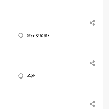
湾仔 交加街8
荃湾