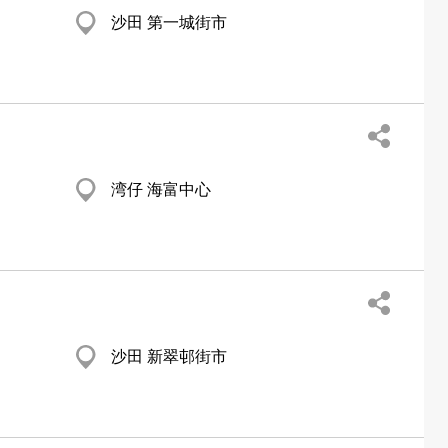
沙田 第一城街市
湾仔 海富中心
沙田 新翠邨街市