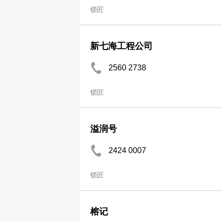
锁匠
新七海工程公司
2560 2738
锁匠
溢润号
2424 0007
锁匠
榕记