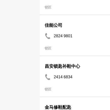
锁匠
佳能公司
2824 9801
锁匠
昌安锁匙补鞋中心
2414 6834
锁匠
金马修鞋配匙