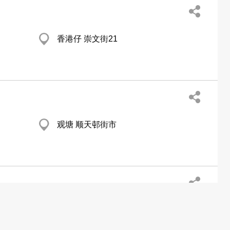
香港仔 崇文街21
观塘 顺天邨街市
94 Chung On St, Tsuen Wan