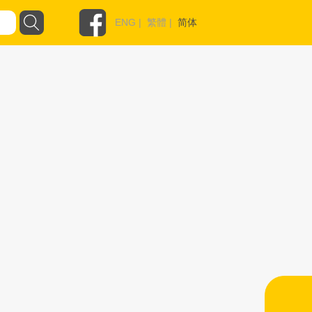
ENG
|
繁體
|
简体