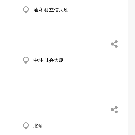
油麻地 立信大厦
中环 旺兴大厦
北角