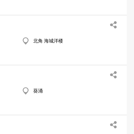
北角 海城洋楼
葵涌