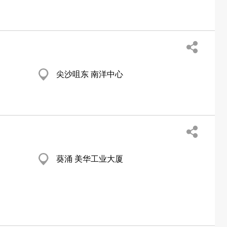
尖沙咀东 南洋中心
葵涌 美华工业大厦