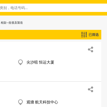
> 相架─批發及製造
已筛选
尖沙咀 恒运大厦
观塘 航天科技中心