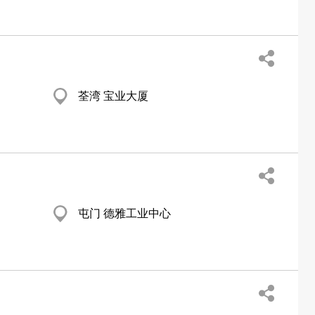
荃湾 宝业大厦
屯门 德雅工业中心