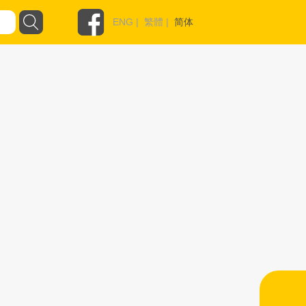
ENG
|
繁體
|
简体