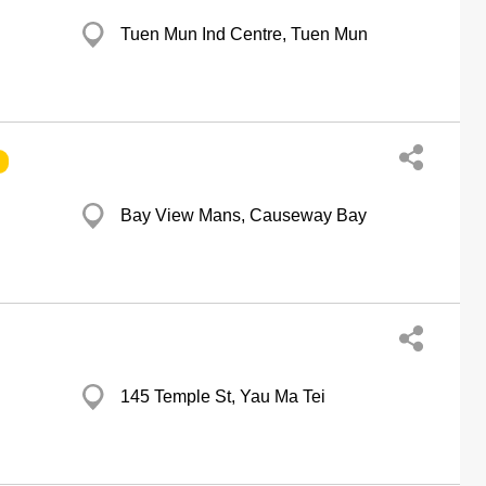
Tuen Mun Ind Centre, Tuen Mun
Bay View Mans, Causeway Bay
145 Temple St, Yau Ma Tei