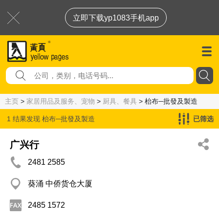
立即下载yp1083手机app
主页
>
家居用品及服务、宠物
>
厨具、餐具
> 枱布─批發及製造
1 结果发现
枱布─批發及製造
已筛选
广兴行
2481 2585
葵涌 中侨货仓大厦
2485 1572