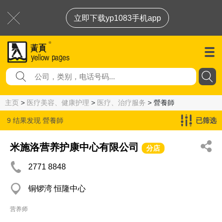
立即下载yp1083手机app
主页
>
医疗美容、健康护理
>
医疗、治疗服务
> 營養師
9 结果发现
營養師
已筛选
米施洛营养护康中心有限公司
分店
2771 8848
铜锣湾 恒隆中心
营养师