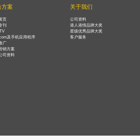
告方案
关于我们
黄页
公司资料
专刊
港人港情品牌大奖
TV
星级优秀品牌大奖
.com及手机应用程序
客户服务
推广
营销方案
公司资料