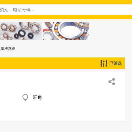
及風機系統
已筛选
旺角