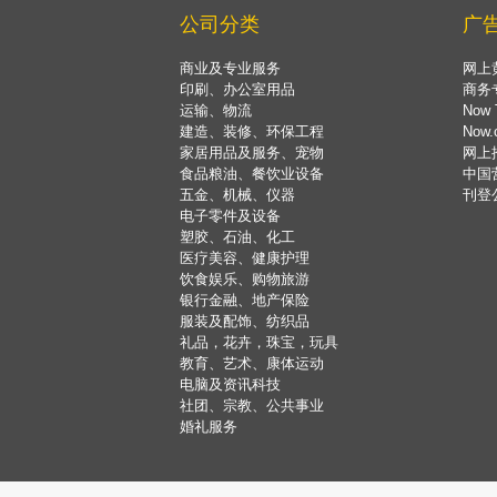
公司分类
广
商业及专业服务
网上
印刷、办公室用品
商务
运输、物流
Now 
建造、装修、环保工程
Now
家居用品及服务、宠物
网上
食品粮油、餐饮业设备
中国
五金、机械、仪器
刊登
电子零件及设备
塑胶、石油、化工
医疗美容、健康护理
饮食娱乐、购物旅游
银行金融、地产保险
服装及配饰、纺织品
礼品，花卉，珠宝，玩具
教育、艺术、康体运动
电脑及资讯科技
社团、宗教、公共事业
婚礼服务