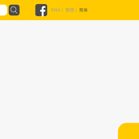
ENG
|
繁體
|
简体