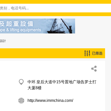
─設計
已筛选
中环 皇后大道中15号置地广场告罗士打
大厦8楼
http://www.immchina.com/