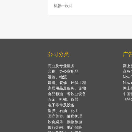
机器─设计
公司分类
广
商业及专业服务
网上
印刷、办公室用品
商务
运输、物流
Now 
建造、装修、环保工程
Now
家居用品及服务、宠物
网上
食品粮油、餐饮业设备
中国
五金、机械、仪器
刊登
电子零件及设备
塑胶、石油、化工
医疗美容、健康护理
饮食娱乐、购物旅游
银行金融、地产保险