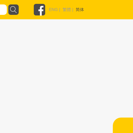
ENG
|
繁體
|
简体