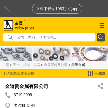
立即下载yp1083手机app
主页
>
五金、机械、仪器
>
金属原料及处理
> 貴重金屬
3 结果发现
貴重金屬
已筛选
金道贵金属有限公司
3719 9999
尖沙咀 尖沙咀