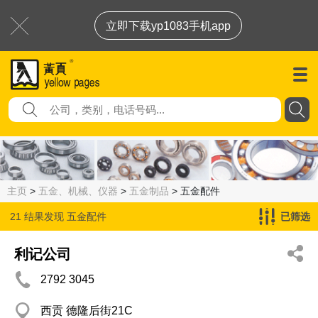
立即下载yp1083手机app
主页
>
五金、机械、仪器
>
五金制品
> 五金配件
21 结果发现
五金配件
已筛选
利记公司
2792 3045
西贡 德隆后街21C