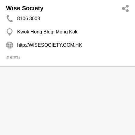
Wise Society
8106 3008
Kwok Hong Bldg, Mong Kok
http://WISESOCIETY.COM.HK
星相掌纹