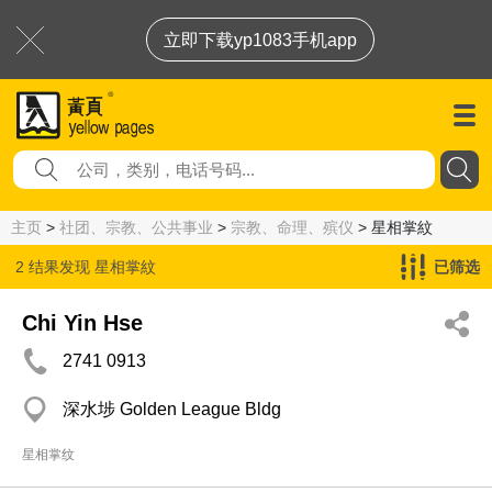
立即下载yp1083手机app
主页
>
社团、宗教、公共事业
>
宗教、命理、殡仪
> 星相掌紋
2 结果发现
星相掌紋
已筛选
Chi Yin Hse
2741 0913
深水埗 Golden League Bldg
星相掌纹