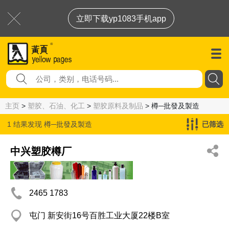
立即下载yp1083手机app
主页
>
塑胶、石油、化工
>
塑胶原料及制品
> 樽─批發及製造
1 结果发现
樽─批發及製造
已筛选
中兴塑胶樽厂
2465 1783
屯门 新安街16号百胜工业大厦22楼B室