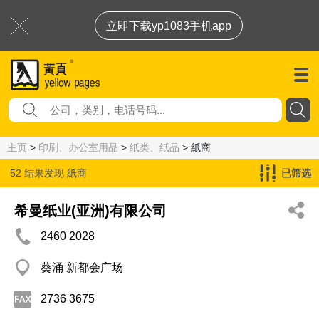
立即下载yp1083手机app
主页
>
印刷、办公室用品
>
纸类、纸品
> 紙商
52 结果发现
紙商
已筛选
希曼纸业(亚洲)有限公司
2460 2028
葵涌 新都会广场
2736 3675