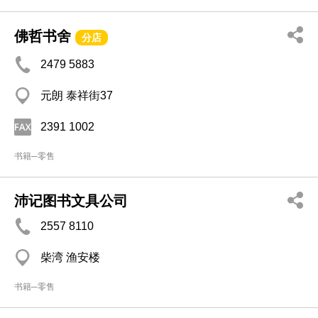
佛哲书舍
分店
2479 5883
元朗 泰祥街37
2391 1002
书籍─零售
沛记图书文具公司
2557 8110
柴湾 渔安楼
书籍─零售