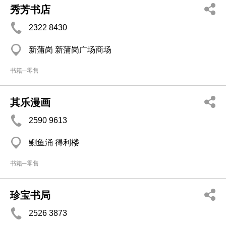
秀芳书店
2322 8430
新蒲岗 新蒲岗广场商场
书籍─零售
其乐漫画
2590 9613
鰂鱼涌 得利楼
书籍─零售
珍宝书局
2526 3873