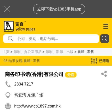
立即下载yp1083手机app
主页
>
印刷、办公室用品
>
印刷、影印、出版
> 書籍─零售
93 结果发现
書籍─零售
已筛选
商务印书馆(香港)有限公司
分店
2334 7217
筲箕湾 东滙广场
http://www.cp1897.com.hk