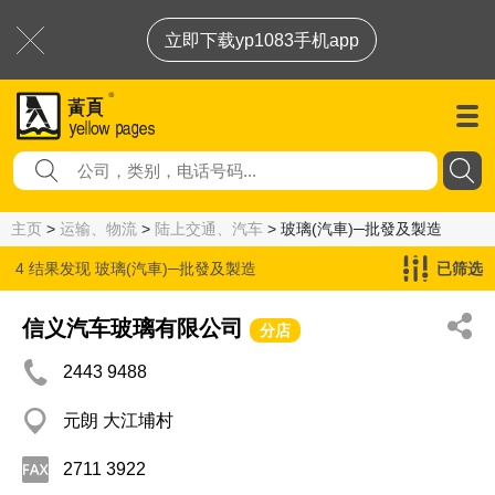
立即下载yp1083手机app
主页
>
运输、物流
>
陆上交通、汽车
> 玻璃(汽車)─批發及製造
4 结果发现
玻璃(汽車)─批發及製造
已筛选
信义汽车玻璃有限公司
分店
2443 9488
元朗 大江埔村
2711 3922