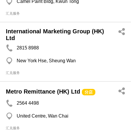
Camel Paint Bldg, Kwun Tong
汇兑服务
International Marketing Group (HK)
Ltd
2815 8988
New York Hse, Sheung Wan
汇兑服务
Metro Remittance (HK) Ltd
分店
2564 4498
United Centre, Wan Chai
汇兑服务