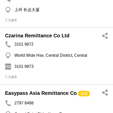
上环 长达大厦
汇兑服务
Czarina Remittance Co Ltd
3101 9872
World Wide Hse, Central District, Central
3101 9873
汇兑服务
Easypass Asia Remittance Co
分店
2797 8488