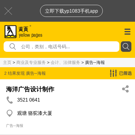
立即下载yp1083手机app
主页
>
商业及专业服务
>
会计、法律服务
> 廣告─海報
2 结果发现
廣告─海報
已筛选
海洋广告设计制作
3521 0641
观塘 骆驼漆大厦
广告─海报