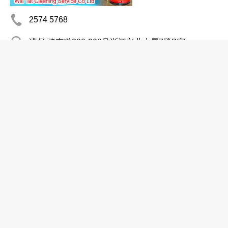
2574 5768
湾仔 骆克道300-306号浙江兴业大厦7楼B室
http://www.waitat-cleaning.com.hk
info@waitat-cleaning.com.hk
地毯清洁
清洁服务
灭虫服务
Carpet Cleaning
Pest Control Service
外牆清潔
石面保養
地氈清潔
清潔服務
滅蟲服務
思加保地毡清洁防污有限公司
2570 6261
北角 屈臣道4-6号海景大厦B座8楼816B室
http://www.sgarbo.com