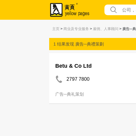
主页
>
商业及专业服务
>
雇佣、人事顾问
> 廣告─
1 结果发现
廣告─典禮策劃
Betu & Co Ltd
2797 7800
广告─典礼策划