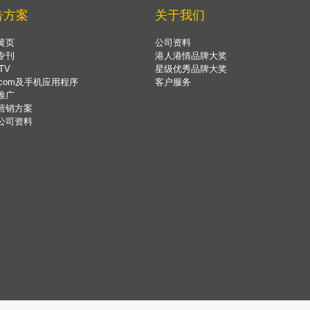
告方案
关于我们
黄页
公司资料
专刊
港人港情品牌大奖
TV
星级优秀品牌大奖
.com及手机应用程序
客户服务
推广
营销方案
公司资料