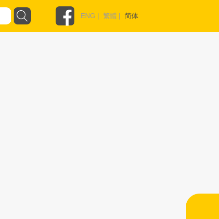
ENG
|
繁體
|
简体