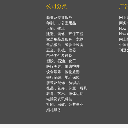
公司分类
广
商业及专业服务
网上
印刷、办公室用品
商务
运输、物流
Now 
建造、装修、环保工程
Now
家居用品及服务、宠物
网上
食品粮油、餐饮业设备
中国
五金、机械、仪器
刊登
电子零件及设备
塑胶、石油、化工
医疗美容、健康护理
饮食娱乐、购物旅游
银行金融、地产保险
服装及配饰、纺织品
礼品，花卉，珠宝，玩具
教育、艺术、康体运动
电脑及资讯科技
社团、宗教、公共事业
婚礼服务