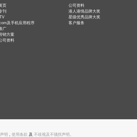
黄页
公司资料
专刊
港人港情品牌大奖
TV
星级优秀品牌大奖
.com及手机应用程序
客户服务
推广
营销方案
公司资料
声明
,
使用条款
及
不歧视及不骚扰声明。