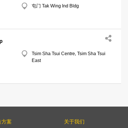
屯门 Tak Wing Ind Bldg
p
Tsim Sha Tsui Centre, Tsim Sha Tsui
East
告方案
关于我们