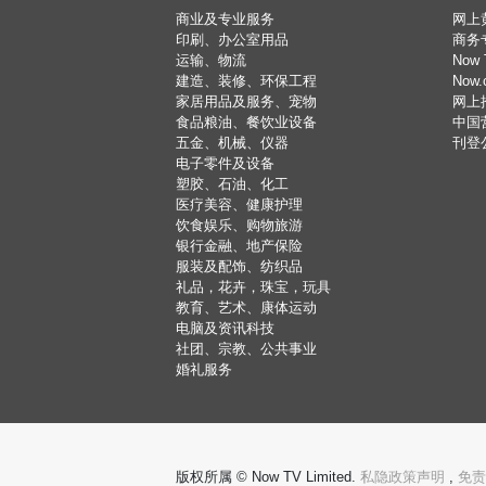
商业及专业服务
网上
印刷、办公室用品
商务
运输、物流
Now 
建造、装修、环保工程
Now
家居用品及服务、宠物
网上
食品粮油、餐饮业设备
中国
五金、机械、仪器
刊登
电子零件及设备
塑胶、石油、化工
医疗美容、健康护理
饮食娱乐、购物旅游
银行金融、地产保险
服装及配饰、纺织品
礼品，花卉，珠宝，玩具
教育、艺术、康体运动
电脑及资讯科技
社团、宗教、公共事业
婚礼服务
版权所属 © Now TV Limited.
私隐政策声明
,
免责