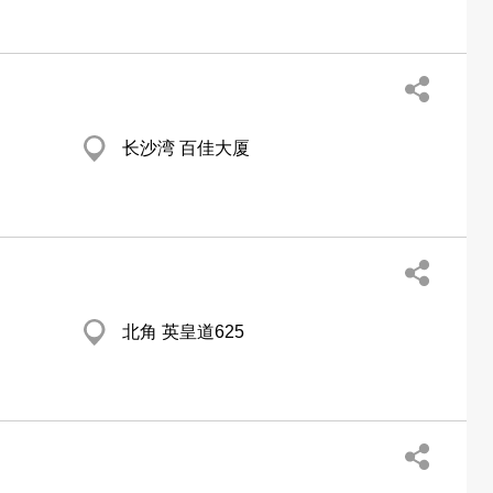
长沙湾 百佳大厦
北角 英皇道625