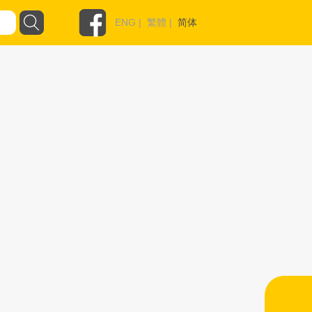
ENG
|
繁體
|
简体