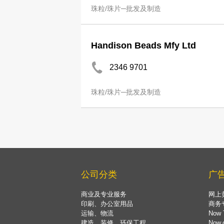
珠粒/珠片─批发及制造
Handison Beads Mfy Ltd
2346 9701
珠粒/珠片─批发及制造
公司分类
广
商业及专业服务
网上
印刷、办公室用品
商务
运输、物流
Now 
建造、装修、环保工程
Now