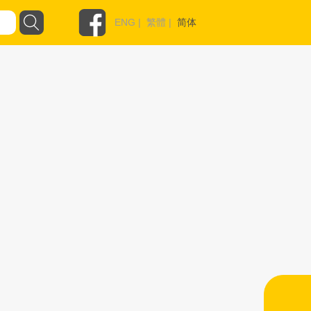
ENG
|
繁體
|
简体