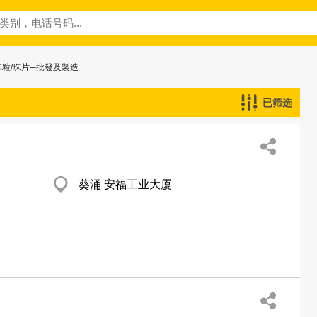
珠粒/珠片─批發及製造
已筛选
葵涌 安福工业大厦