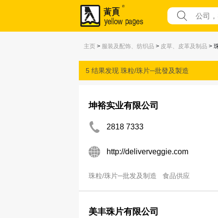
主页
>
服装及配饰、纺织品
>
皮草、皮革及制品
> 
5 结果发现
珠粒/珠片─批發及製造
坤裕实业有限公司
2818 7333
http://deliverveggie.com
珠粒/珠片─批发及制造
食品供应
美丰珠片有限公司