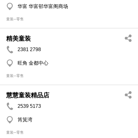
华富 华富邨华富阁商场
童装─零售
精美童装
2381 2798
旺角 金都中心
童装─零售
慧慧童装精品店
2539 5173
筲箕湾
童装─零售