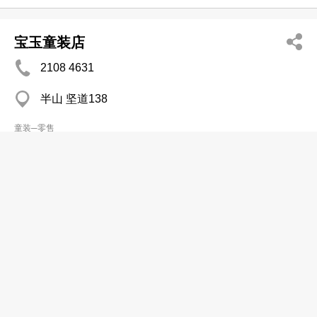
宝玉童装店
2108 4631
半山 坚道138
童装─零售
宝宝轩
2795 4823
牛头角 淘大商场
童装─零售
缤纷童装屋